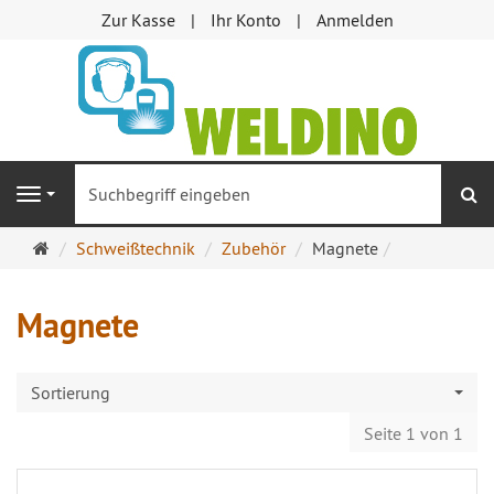
Zur Kasse
Ihr Konto
Anmelden
S
Navigation
Startseite
Schweißtechnik
Zubehör
Magnete
Magnete
Sortierung
Seite 1 von 1