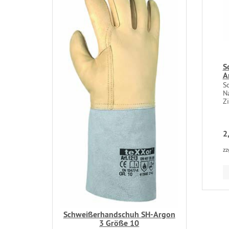
S
A
S
N
Zi
2
zz
Schweißerhandschuh SH-Argon
3 Größe 10