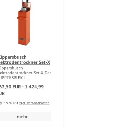
üppersbusch
lektrodentrockner Set-X
üppersbusch
lektrodentrockner Set-X Der
ÜPPERSBUSCH...
62,50 EUR - 1.424,99
UR
gl. 19 % USt
zzgl. Versandkosten
mehr...