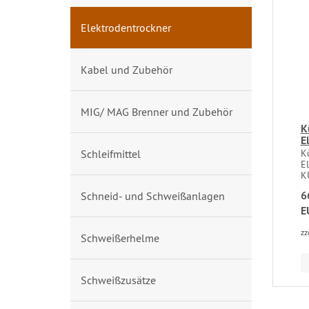
Elektrodentrockner
Kabel und Zubehör
MIG/ MAG Brenner und Zubehör
K
E
Schleifmittel
K
E
K
6
Schneid- und Schweißanlagen
E
zz
Schweißerhelme
Schweißzusätze