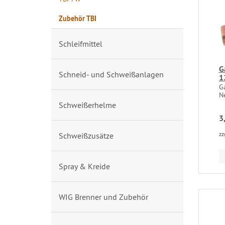
Zubehör TBI
Schleifmittel
G
Schneid- und Schweißanlagen
1
G
N
Schweißerhelme
3
zz
Schweißzusätze
Spray & Kreide
WIG Brenner und Zubehör