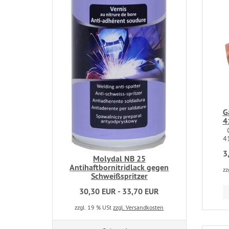
G
4
G
4
3
Molydal NB 25
Antihaftbornitridlack gegen
zz
Schweißspritzer
30,30 EUR - 33,70 EUR
zzgl. 19 % USt
zzgl. Versandkosten