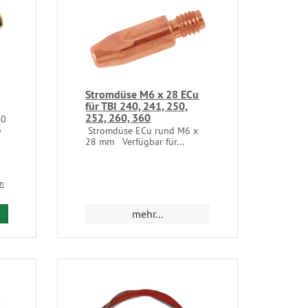
Stromdüse M6 x 28 ECu
für TBI 240, 241, 250,
252, 260, 360
40
6
Stromdüse ECu rund M6 x
28 mm Verfügbar für...
en
mehr...