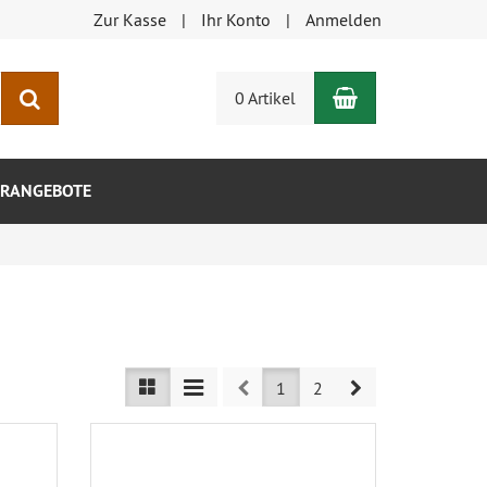
Zur Kasse
Ihr Konto
Anmelden
Warenkorb
Suchen
0 Artikel
RANGEBOTE
Prev
Next
1
2