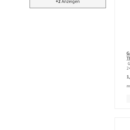
+2
Anzeigen
G
T
Ga
24
1
zz