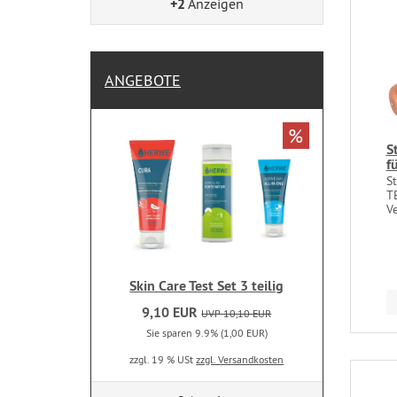
+2
Anzeigen
ANGEBOTE
%
S
f
S
T
Ve
Skin Care Test Set 3 teilig
9,10 EUR
UVP 10,10 EUR
Sie sparen 9.9% (1,00 EUR)
zzgl. 19 % USt
zzgl. Versandkosten