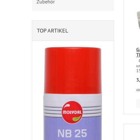
Zubehör
TOP ARTIKEL
G
T
G
u
15
3
zz