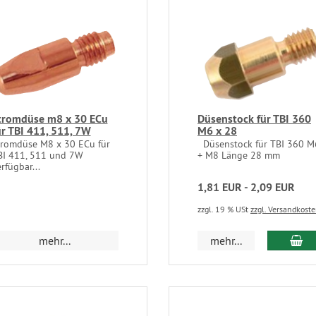
tromdüse m8 x 30 ECu
Düsenstock für TBI 360
ür TBI 411, 511, 7W
M6 x 28
tromdüse M8 x 30 ECu für
Düsenstock für TBI 360 M
BI 411, 511 und 7W
+ M8 Länge 28 mm
rfügbar...
1,81 EUR - 2,09 EUR
zzgl. 19 % USt
zzgl. Versandkost
mehr...
mehr...