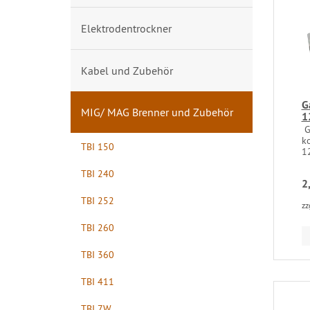
Elektrodentrockner
Kabel und Zubehör
G
MIG/ MAG Brenner und Zubehör
1
G
k
TBI 150
12
TBI 240
2
TBI 252
zz
TBI 260
TBI 360
TBI 411
TBI 7W