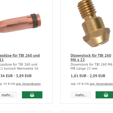
asdüse für TBI 260 und
Düsenstock für TBI 260
11
M6 x 22
asdüse für TBI 260 und
Düsenstock für TBI 260 M6
11 konisch Nennweite 16
M8 Länge 22 mm
,36 EUR - 3,89 EUR
1,81 EUR - 2,09 EUR
gl. 19 % USt
zzgl. Versandkosten
zzgl. 19 % USt
zzgl. Versandkost
mehr...
mehr...