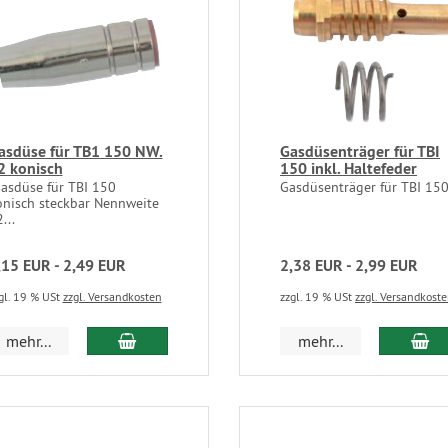
asdüse für TB1 150 NW.
Gasdüsenträger für TBI
2 konisch
150 inkl. Haltefeder
asdüse für TBI 150
Gasdüsenträger für TBI 15
onisch steckbar Nennweite
...
,15 EUR - 2,49 EUR
2,38 EUR - 2,99 EUR
gl. 19 % USt
zzgl. Versandkosten
zzgl. 19 % USt
zzgl. Versandkost
mehr...
mehr...