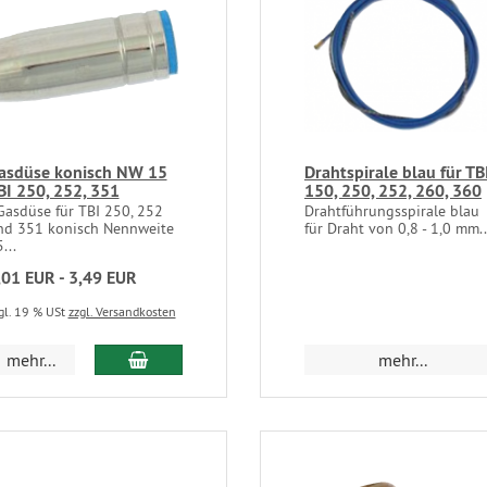
asdüse konisch NW 15
Drahtspirale blau für TB
BI 250, 252, 351
150, 250, 252, 260, 360
asdüse für TBI 250, 252
Drahtführungsspirale blau
nd 351 konisch Nennweite
für Draht von 0,8 - 1,0 mm..
...
,01 EUR - 3,49 EUR
gl. 19 % USt
zzgl. Versandkosten
mehr...
mehr...