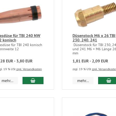
asdüse für TBI 240 NW
Düsenstock M6 x 26 TBI
2 konisch
230, 240, 241
asdüse für TBI 240 konisch
Düsenstock für TBI 230, 2
ennweite 12
und 241 M6 + M6 Länge 2
mm
,28 EUR - 3,80 EUR
1,81 EUR - 2,09 EUR
gl. 19 % USt
zzgl. Versandkosten
zzgl. 19 % USt
zzgl. Versandkost
mehr...
mehr...