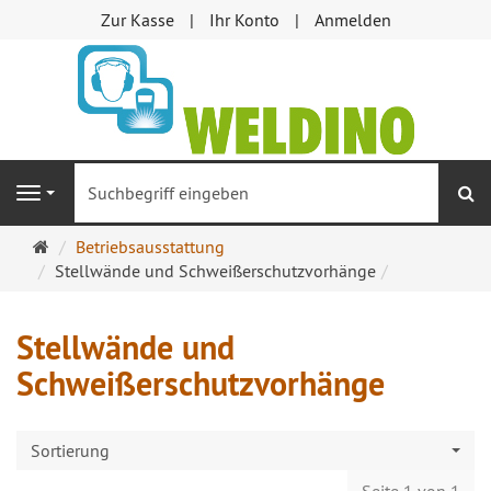
Zur Kasse
Ihr Konto
Anmelden
S
Navigation
Startseite
Betriebsausstattung
Stellwände und Schweißerschutzvorhänge
Stellwände und
Schweißerschutzvorhänge
Sortierung