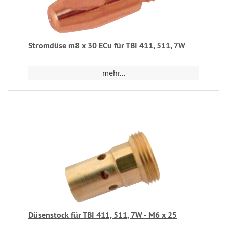
Stromdüse m8 x 30 ECu für TBI 411, 511, 7W
mehr...
Düsenstock für TBI 411, 511, 7W - M6 x 25