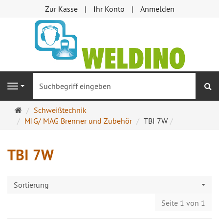
Zur Kasse
Ihr Konto
Anmelden
S
Navigation
Startseite
Schweißtechnik
MIG/ MAG Brenner und Zubehör
TBI 7W
TBI 7W
Sortierung
Seite 1 von 1