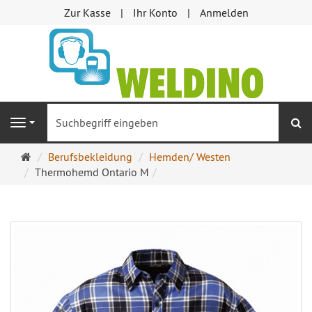
Zur Kasse
Ihr Konto
Anmelden
S
Navigation
Startseite
Berufsbekleidung
Hemden/ Westen
Thermohemd Ontario M