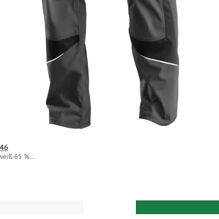
 46
eiß 65 %...