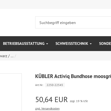
BETRIEBSAUSSTATTUNG
SCHWEISSTECHNIK
SONDE
rz / ...
KÜBLER Activiq Bundhose moosgrün
Art.Nr.:
2250-22545
50,64 EUR
zzgl. 19 % USt
zzgl. Versandkosten