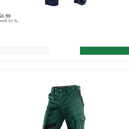
Gr. 46
eiß 65 %...