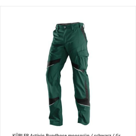
KÜBLER Activiq Bundhose moosgrün / schwarz / Gr.