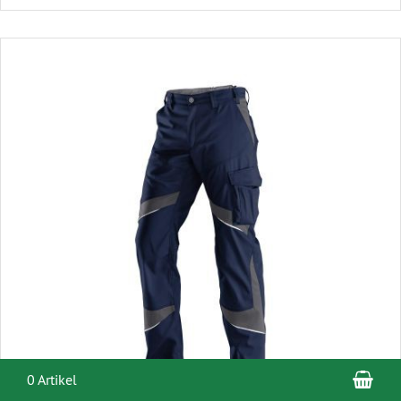
War
0 Artikel